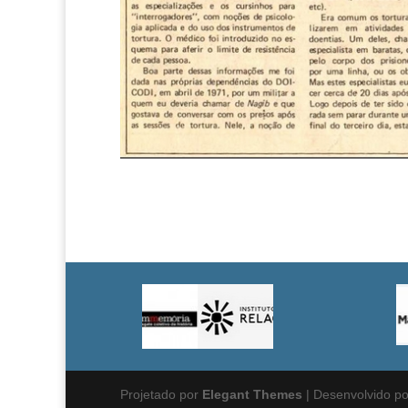
Projetado por
Elegant Themes
| Desenvolvido p