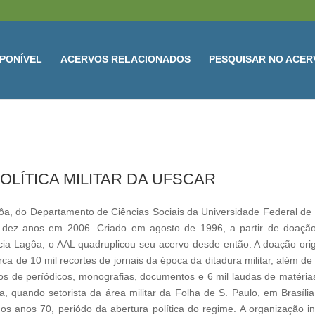
PONÍVEL
ACERVOS RELACIONADOS
PESQUISAR NO ACER
OLÍTICA MILITAR DA UFSCAR
ôa, do Departamento de Ciências Sociais da Universidade Federal de
u dez anos em 2006. Criado em agosto de 1996, a partir de doaçã
cia Lagôa, o AAL quadruplicou seu acervo desde então. A doação orig
rca de 10 mil recortes de jornais da época da ditadura militar, além de
ulos de períódicos, monografias, documentos e 6 mil laudas de matéria
sta, quando setorista da área militar da Folha de S. Paulo, em Brasília
 anos 70, periódo da abertura política do regime. A organização ini